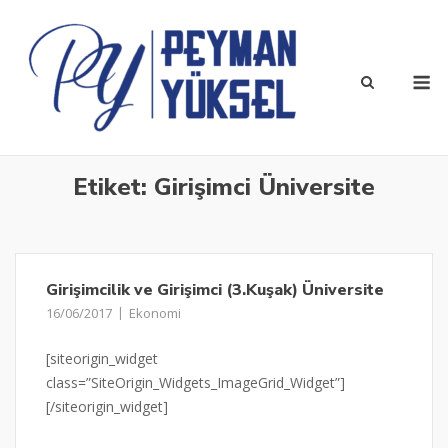
Skip
to
content
M
Etiket:
Girişimci Üniversite
Girişimcilik ve Girişimci (3.Kuşak) Üniversite
16/06/2017
Ekonomi
[siteorigin_widget
class=”SiteOrigin_Widgets_ImageGrid_Widget”]
[/siteorigin_widget]