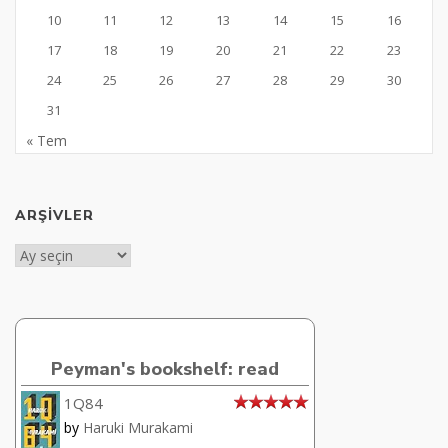
10
11
12
13
14
15
16
17
18
19
20
21
22
23
24
25
26
27
28
29
30
31
« Tem
ARŞIVLER
Arşivler
Peyman's bookshelf: read
1Q84
by
Haruki Murakami