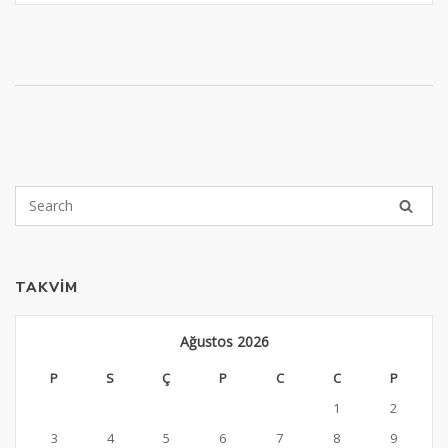
TAKVIM
Ağustos 2026
P
S
Ç
P
C
C
P
1
2
3
4
5
6
7
8
9