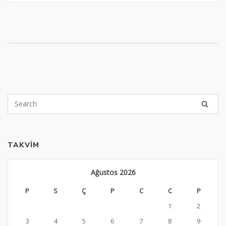
TAKVIM
Ağustos 2026
P
S
Ç
P
C
C
P
1
2
3
4
5
6
7
8
9