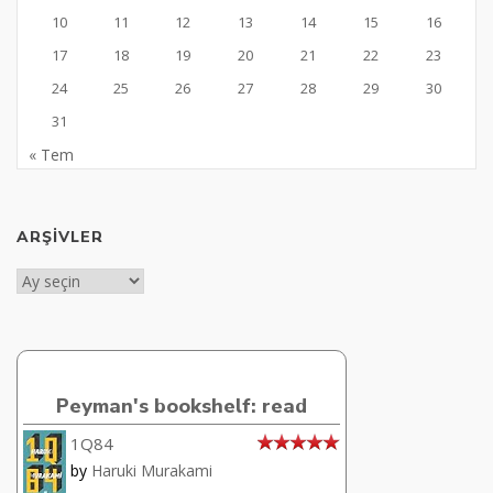
10
11
12
13
14
15
16
17
18
19
20
21
22
23
24
25
26
27
28
29
30
31
« Tem
ARŞIVLER
Arşivler
Peyman's bookshelf: read
1Q84
by
Haruki Murakami