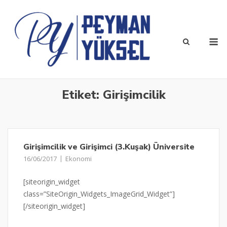
Skip
to
content
M
Etiket:
Girişimcilik
Girişimcilik ve Girişimci (3.Kuşak) Üniversite
16/06/2017
Ekonomi
[siteorigin_widget
class=”SiteOrigin_Widgets_ImageGrid_Widget”]
[/siteorigin_widget]