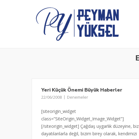
Skip
to
content
E
Yeri Küçük Önemi Büyük Haberler
22/06/2008
Denemeler
[siteorigin_widget
class=”SiteOrigin_Widget_Image_Widget”]
[/siteorigin_widget] Çağdaş uygarlık düzeyine, bi
dayatılanlarla değil, bizim birey olarak, kendimizi