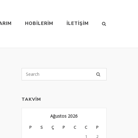
ARIM
HOBILERIM
İLETIŞIM
TAKVIM
Ağustos 2026
P
S
Ç
P
C
C
P
1
2