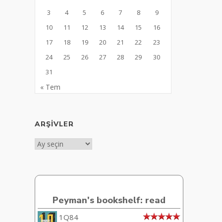
3
4
5
6
7
8
9
10
11
12
13
14
15
16
17
18
19
20
21
22
23
24
25
26
27
28
29
30
31
« Tem
ARŞIVLER
Arşivler
Peyman's bookshelf: read
1Q84