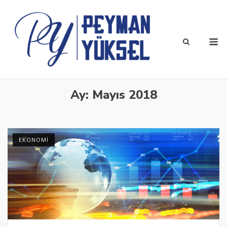
Skip
to
content
M
Ay:
Mayıs 2018
EKONOMI