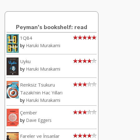
Peyman's bookshelf: read
1Q84
by
Haruki Murakami
Uyku
by
Haruki Murakami
Renksiz Tsukuru
Tazaki'nin Hac Yılları
by
Haruki Murakami
Çember
by
Dave Eggers
Fareler ve İnsanlar