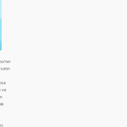
sı’nın
rsatın
,
ısa
u ve
üm
ak
H)