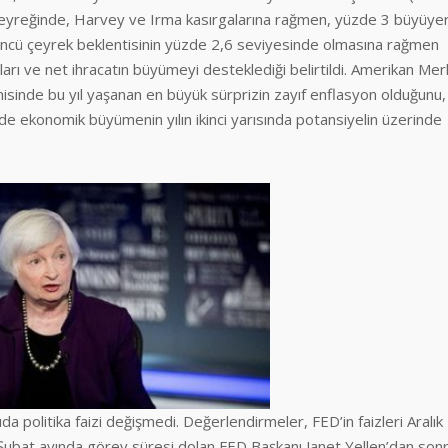
çeyreğinde, Harvey ve Irma kasırgalarına rağmen, yüzde 3 büyüye
üncü çeyrek beklentisinin yüzde 2,6 seviyesinde olmasına rağmen
ları ve net ihracatın büyümeyi desteklediği belirtildi. Amerikan Me
sinde bu yıl yaşanan en büyük sürprizin zayıf enflasyon olduğunu,
 ekonomik büyümenin yılın ikinci yarısında potansiyelin üzerinde
a politika faizi değişmedi. Değerlendirmeler, FED’in faizleri Aralık
r Şubat ayında görev süresi dolan FED Başkanı Janet Yellen’dan son