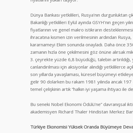
Dünya Bankası yetkilileri, Rusya’nın durgunluktan ç
Bakanlığı yetkilileri Eylül ayında GSYH’nın geçen 
fiyatlarının ve genel makro istikrarın desteklenmes
ihracatına kısmen izin verilmesinin ardından Rusya
kararnameyi Ekim sonunda onayladı. Daha önce 350 b
zamanın hızla öne çekilmesini göz önüne alırsak mik
3. çeyrekte yüzde 6,8 büyüdüğü, talebin artırıldığı,
canlandırılması için aksiyonlar alındığı yetkililerce
son yıllarda yavaşlaması, küresel büyümeyi etkileyen 
gelir 90 dolarken bu rakam 1981 yılında ancak 197 dol
temel çelişkinin artık “halkın iyi yaşama ihtiyacı ile 
Bu seneki Nobel Ekonomi Ödülü’ne” davranışsal iktisa
akademisyen Richard Thaler Hindistan Merkez Banka
Türkiye Ekonomisi Yüksek Oranda Büyümeye Dev