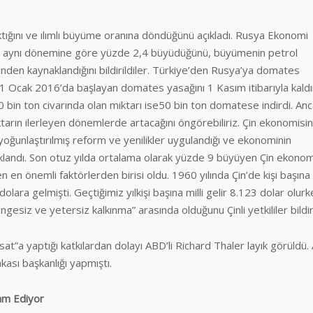
ıktığını ve ılımlı büyüme oranına döndüğünü açıkladı. Rusya Ekonomi
yılın aynı dönemine göre yüzde 2,4 büyüdüğünü, büyümenin petrol
inden kaynaklandığını bildirildiler. Türkiye’den Rusya’ya domates
, 1 Ocak 2016’da başlayan domates yasağını 1 Kasım itibarıyla kald
in ton civarında olan miktarı ise50 bin ton domatese indirdi. Anc
tarın ilerleyen dönemlerde artacağını öngörebiliriz. Çin ekonomisin
 yoğunlaştırılmış reform ve yenilikler uygulandığı ve ekonominin
 açıklandı. Son otuz yılda ortalama olarak yüzde 9 büyüyen Çin ekonom
en önemli faktörlerden birisi oldu. 1960 yılında Çin’de kişi başına m
ara gelmişti. Geçtiğimiz yılkişi başına milli gelir 8.123 dolar olurk
dengesiz ve yetersiz kalkınma” arasında olduğunu Çinli yetkililer bildir
t”a yaptığı katkılardan dolayı ABD’li Richard Thaler layık görüldü. 
sı başkanlığı yapmıştı.
am Ediyor