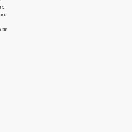
re,
üncü
’nın