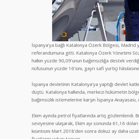
İspanya’ya bağlı Katalonya Özerk Bölgesi, Madrid 
referandumuna gitti. Katalonya Özerk Yönetimi Sözcü
halkın yüzde 90,09’unun bağımsızlığa destek verdiğin
nüfusunun yüzde 16’sını, gayri safi yurtiçi hâsılası
İspanya devletinin Katalonya’ya yaptığı devlet katk
düştü. Katalonya halkında, merkezi hükümetin bölgey
bağımsızlık istemelerine karşın İspanya Anayasası
Ekim ayında petrol fiyatlarında artış gözlemlendi. 
seviyesine ulaşarak, Ekim ayı sonunda 61,16 doları 
kısıntısını Mart 2018’den sonra dokuz ay daha uzatıl
fiyatlarını yukarı taşıyor.