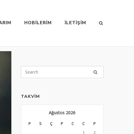
ARIM
HOBILERIM
İLETIŞIM
TAKVIM
Ağustos 2026
P
S
Ç
P
C
C
P
1
2