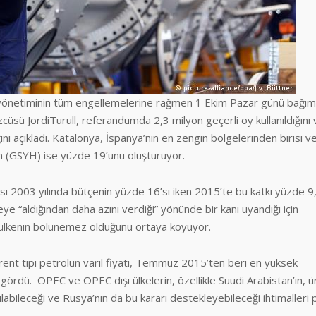
yönetiminin tüm engellemelerine rağmen 1 Ekim Pazar günü bağıms
sü JordiTurull, referandumda 2,3 milyon geçerli oy kullanıldığını 
i açıkladı. Katalonya, İspanya’nın en zengin bölgelerinden birisi ve
nın (GSYH) ise yüzde 19’unu oluşturuyor.
ısı 2003 yılında bütçenin yüzde 16’sı iken 2015’te bu katkı yüzde 9
e “aldığından daha azını verdiği” yönünde bir kanı uyandığı için
, ülkenin bölünemez olduğunu ortaya koyuyor.
Brent tipi petrolün varil fiyatı, Temmuz 2015’ten beri en yüksek
gördü. OPEC ve OPEC dışı ülkelerin, özellikle Suudi Arabistan’ın, 
abileceği ve Rusya’nın da bu kararı destekleyebileceği ihtimalleri 