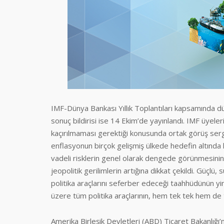
IMF-Dünya Bankası Yıllık Toplantıları kapsamında d
sonuç bildirisi ise 14 Ekim’de yayınlandı. IMF üyeler
kaçırılmaması gerektiği konusunda ortak görüş serg
enflasyonun birçok gelişmiş ülkede hedefin altında 
vadeli risklerin genel olarak dengede görünmesinin 
jeopolitik gerilimlerin artığına dikkat çekildi. Güçlü
politika araçlarını seferber edeceği taahhüdünün yin
üzere tüm politika araçlarının, hem tek tek hem de to
Amerika Birleşik Devletleri (ABD) Ticaret Bakanlığı