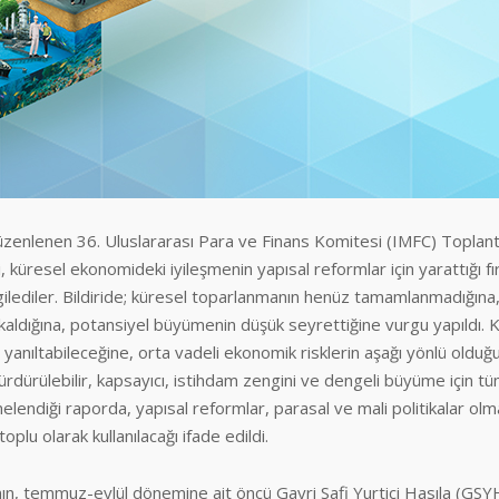
üzenlenen 36. Uluslararası Para ve Finans Komitesi (IMFC) Toplantı
i, küresel ekonomideki iyileşmenin yapısal reformlar için yarattığı fı
ilediler. Bildiride; küresel toparlanmanın henüz tamamlanmadığına
kaldığına, potansiyel büyümenin düşük seyrettiğine vurgu yapıldı. K
yanıltabileceğine, orta vadeli ekonomik risklerin aşağı yönlü olduğ
, sürdürülebilir, kapsayıcı, istihdam zengini ve dengeli büyüme için t
elendiği raporda, yapısal reformlar, parasal ve mali politikalar olm
plu olarak kullanılacağı ifade edildi.
’nın, temmuz-eylül dönemine ait öncü Gayri Safi Yurtiçi Hasıla (GSY