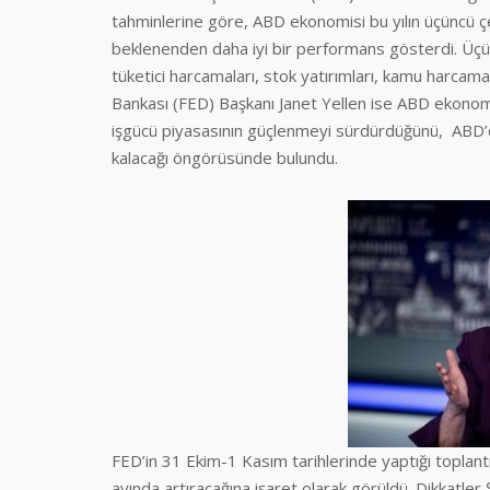
tahminlerine göre, ABD ekonomisi bu yılın üçüncü 
beklenenden daha iyi bir performans gösterdi. Üç
tüketici harcamaları, stok yatırımları, kamu harcama
Bankası (FED) Başkanı Janet Yellen ise ABD ekonomi
işgücü piyasasının güçlenmeyi sürdürdüğünü, ABD’de
kalacağı öngörüsünde bulundu.
FED’in 31 Ekim-1 Kasım tarihlerinde yaptığı toplantıd
ayında artıracağına işaret olarak görüldü. Dikkatle