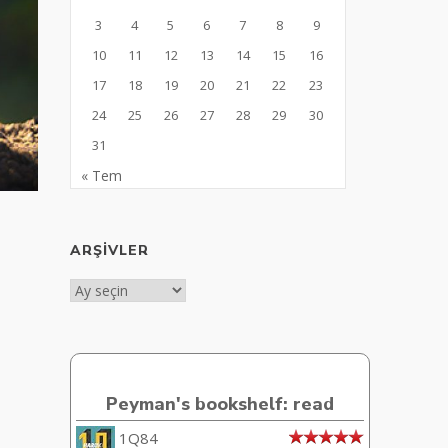
3
4
5
6
7
8
9
10
11
12
13
14
15
16
17
18
19
20
21
22
23
24
25
26
27
28
29
30
31
« Tem
ARŞIVLER
Arşivler
Peyman's bookshelf: read
1Q84