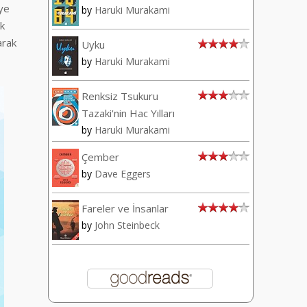
’ye
by
Haruki Murakami
uk
arak
Uyku
by
Haruki Murakami
Renksiz Tsukuru
Tazaki'nin Hac Yılları
by
Haruki Murakami
Çember
by
Dave Eggers
Fareler ve İnsanlar
by
John Steinbeck