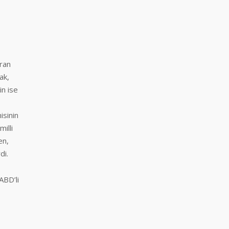
ıran
ak,
in ise
isinin
illi
en,
di.
ABD’li