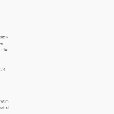
ızlık
ve
 ülke
,5’e
üretim
petrol